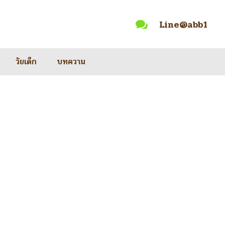
Line@abb1

วัยเด็ก
บทความ