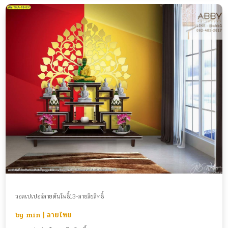
วอลเปเปอร์ลายต้นโพธิ์13-ลายลิขสิทธิ์
by
min
|
ลายไทย