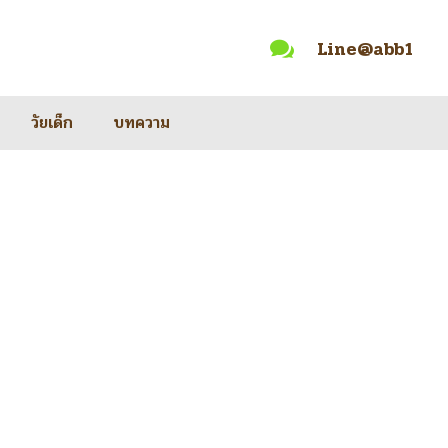
Line@abb1

วัยเด็ก
บทความ