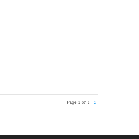
Page 1 of 1
1