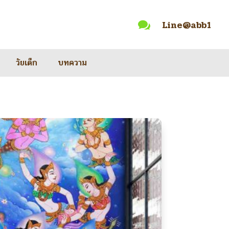
Line@abb1

วัยเด็ก
บทความ