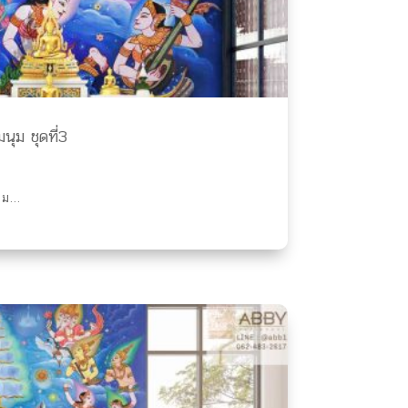
นุม ชุดที่3
ม...