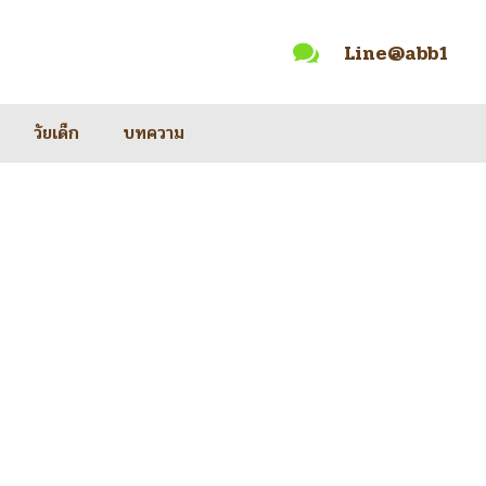
Line@abb1

วัยเด็ก
บทความ