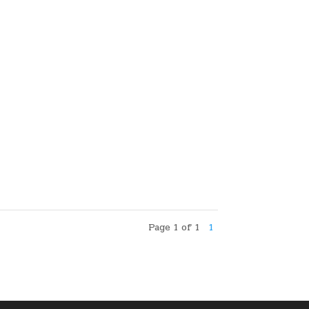
Page 1 of 1
1