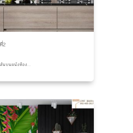
ี่2
ีสันบนผนังห้อง...