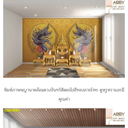
พิมพ์ภาพพญานาคล้อมดวงจันทร์ติดผนังสีทองลายไทย ดูหรูหราและมี
คุณค่า