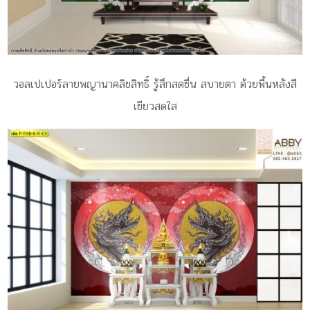
วอลเปเปอร์ลายพญานาคลิขสิทธิ์ รู้สึกสดชื่น สบายตา ด้วยพื้นหลังสี
เขียวสดใส