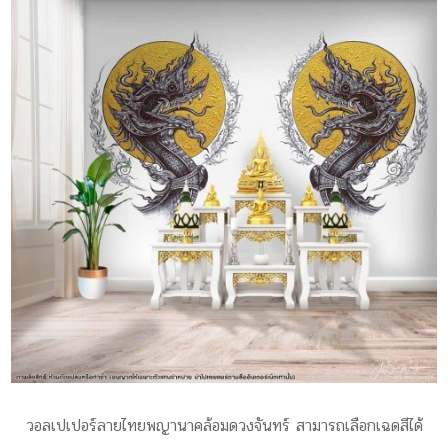
วอลเปเปอร์ลายไทยพญานาคล้อมดวงจันทร์ สามารถเลือกเฉดสีได้