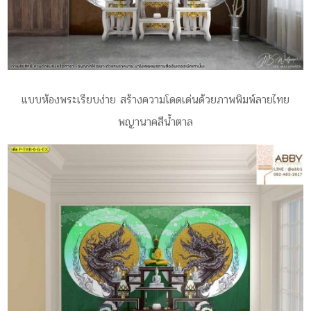
แบบห้องพระเรียบง่าย สร้างความโดดเด่นด้วยภาพพิมพ์ลายไทย
พญานาคสีน้ำตาล