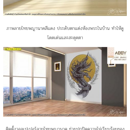
ภาพลายไทยพญานาคสีแดง ประดับตกแต่งห้องพระในบ้าน ทำให้ดู
โดดเด่นและสะดุดตา
ติดตั้งวอลเปเปอร์ลายไทยพญานาค ช่วยปกปิดความไม่เรียบร้อยของ