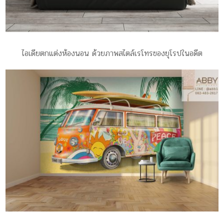
ไอเดียตกแต่งห้องนอน ด้วยภาพสไตล์เรโทรของยุโรปในอดีต