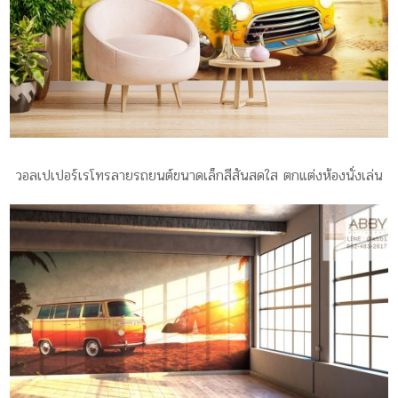
วอลเปเปอร์เรโทรลายรถยนต์ขนาดเล็กสีสันสดใส ตกแต่งห้องนั่งเล่น