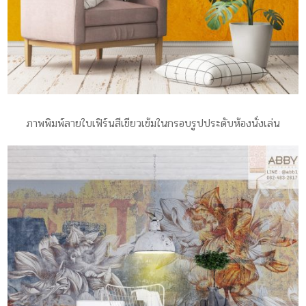
ภาพพิมพ์ลายใบเฟิร์นสีเขียวเข้มในกรอบรูปประดับห้องนั่งเล่น