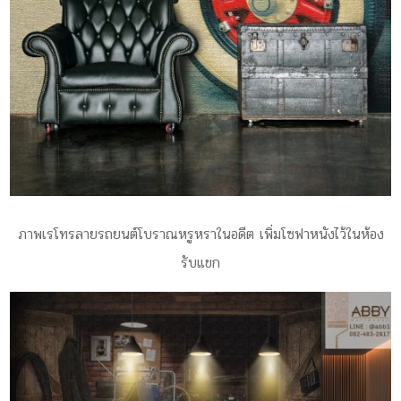
ภาพเรโทรลายรถยนต์โบราณหรูหราในอดีต เพิ่มโซฟาหนังไว้ในห้อง
รับแขก