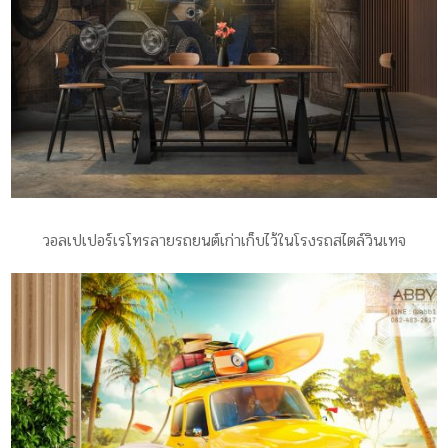
วอลเปเปอร์เรโทรลายรถยนต์เก่าเก็บไว้ในโรงรถสไตล์วินเทจ