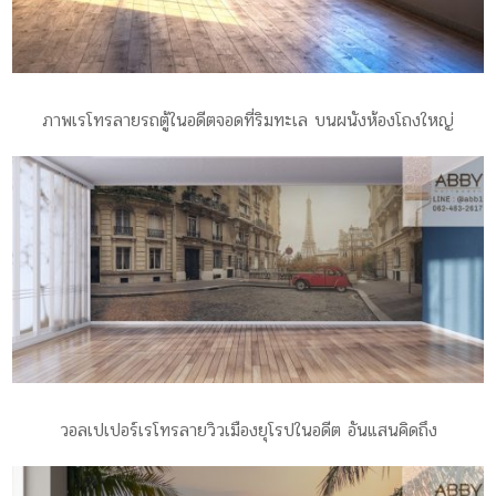
ภาพเรโทรลายรถตู้ในอดีตจอดที่ริมทะเล บนผนังห้องโถงใหญ่
วอลเปเปอร์เรโทรลายวิวเมืองยุโรปในอดีต อันแสนคิดถึง