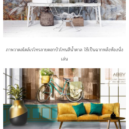
ภาพวาดสไตล์เรโทรลายดอกบัวโทนสีน้ำตาล ใช้เป็นฉากหลังห้องนั่ง
เล่น