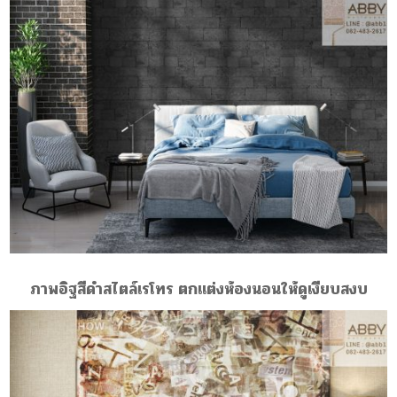
ภาพอิฐสีดำสไตล์เรโทร ตกแต่งห้องนอนให้ดูเงียบสงบ