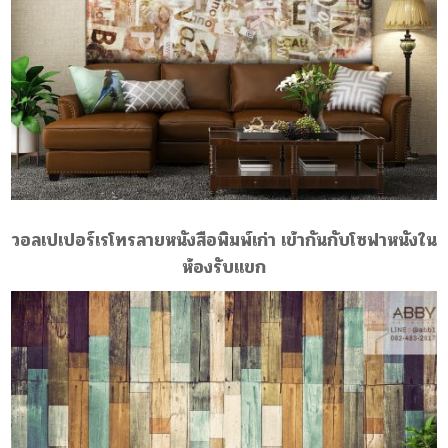
วอลเปเปอร์เรโทรลายหนังสือพิมพ์เก่า เข้ากันกับโซฟาหนังใน
ห้องรับแขก