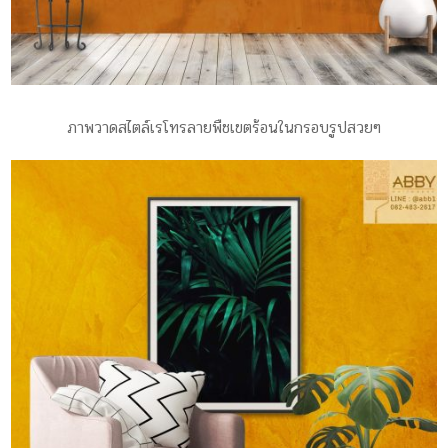
ภาพวาดสไตล์เรโทรลายพืชเขตร้อนในกรอบรูปสวยๆ