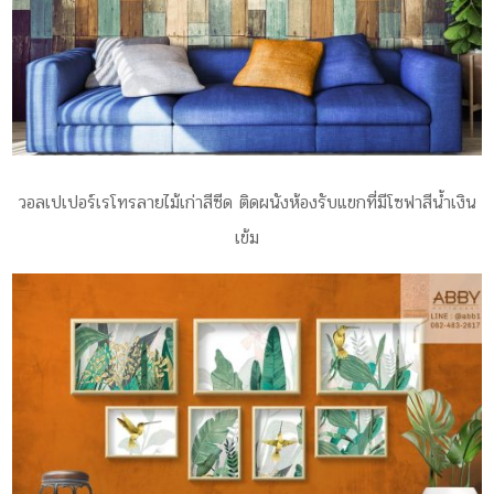
วอลเปเปอร์เรโทรลายไม้เก่าสีซีด ติดผนังห้องรับแขกที่มีโซฟาสีน้ำเงิน
เข้ม