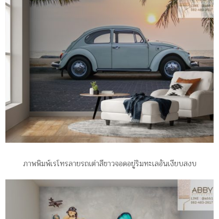
ภาพพิมพ์เรโทรลายรถเต่าสีขาวจอดอยู่ริมทะเลอันเงียบสงบ