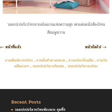
วอลเปเปอร์เรโทรลายสโลแกนแห่งความสุข ตกแต่งผนังห้องโทน
สีชมพูหวาน
←
หน้าที่แล้ว
หน้าถัดไป
→
ภาพพิมพ์ลายเรโทร
,
ภาพสั่งทำตามขนาด
,
ภาพเรโทรสั่งผลิต
,
ภาพใน
อดีตสวยๆ
,
วอลเปเปอร์ลายวินเทจ
,
วอลเปเปอร์ลายเรโทร
Recent Posts
วอลเปเปอร์ลายไทยห้องพระ ชุดที่6