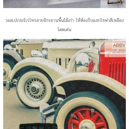
วอลเปเปอร์เรโทรลายจักรยานพื้นไม้เก่า ให้ห้องรับแขกโซฟาสีเหลือง
โดดเด่น