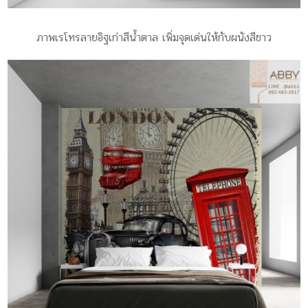
ภาพเรโทรลายอิฐเก่าสีน้ำตาล เพิ่มจุดเด่นให้กับผนังสีขาว