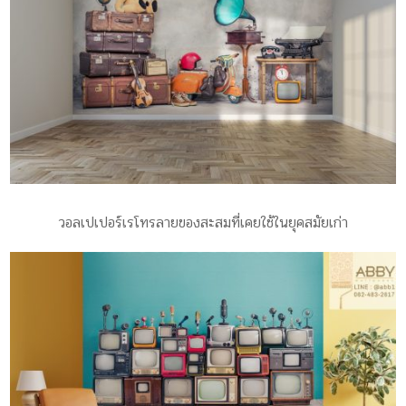
วอลเปเปอร์เรโทรลายของสะสมที่เคยใช้ในยุคสมัยเก่า