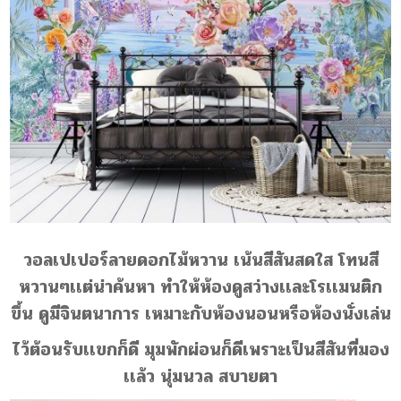
วอลเปเปอร์ลายดอกไม้หวาน เน้นสีสันสดใส โทนสี
หวานๆเเต่น่าค้นหา ทำให้ห้องดูสว่างเเละโรเเมนติก
ขึ้น ดูมีจินตนาการ เหมาะกับห้องนอนหรือห้องนั่งเล่น
ไว้ต้อนรับเเขกก็ดี มุมพักผ่อนก็ดีเพราะเป็นสีสันที่มอง
เเล้ว นุ่มนวล สบายตา