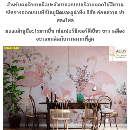
สำหรับคนรักงานศิลปะด้วยวอลเปเปอร์ลายดอกไม้สีหวาน
เน้นการออกเเบบที่เป็นยูนิคเเละดูน่าทึ่ง สีสัน อ่อนหวาน น่า
หลงใหล
มองเเล้วดูมีอะไรมากขึ้น เน้นเฟอร์นิเจอร์สีเขียว ขาว เหลือง
จะกลมกลืนกับภาพมากที่สุด