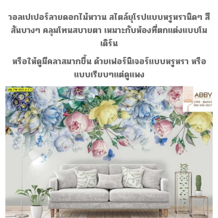
วอลเปเปอร์ลายดอกไม้หวาน สไตล์ยุโรปเเบบหรูหรานิดๆ สี
สันบางๆ คลุมโทนสบายตา เหมาะกับห้องที่ตกเเต่งเเบบโม
เดิร์น
หรือให้ดูมีคลาสมากขึ้น ด้วยเฟอร์นิเจอร์เเบบหรูหรา หรือ
เเบบเรียบๆเเต่ดูเเพง