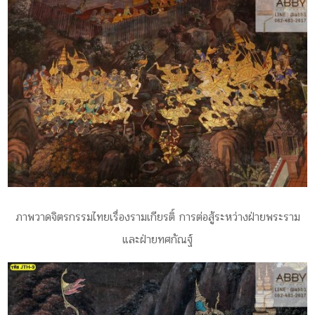
ภาพวาดจิตรกรรมไทยเรื่องรามเกียรติ์ การต่อสู้ระหว่างฝ่ายพระราม
และฝ่ายทศกัณฐ์