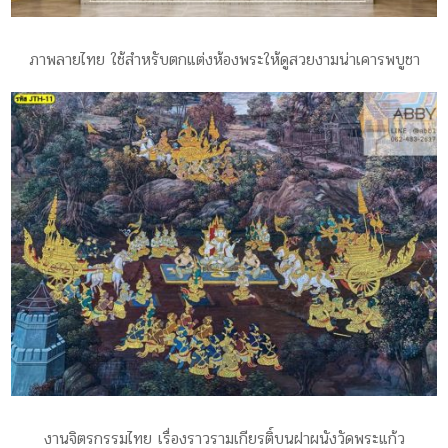
ภาพลายไทย ใช้สำหรับตกแต่งห้องพระให้ดูสวยงามน่าเคารพบูชา
งานจิตรกรรมไทย เรื่องราวรามเกียรติ์บนฝาผนังวัดพระแก้ว