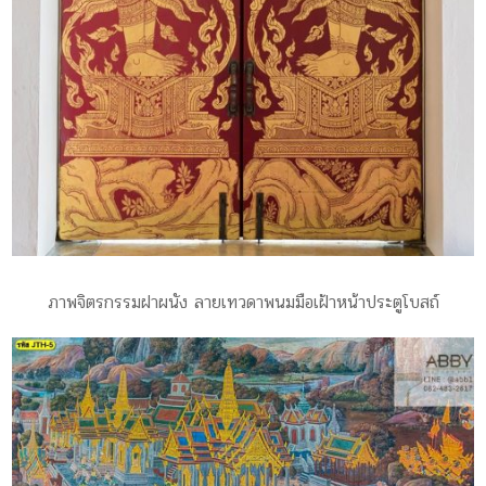
ภาพจิตรกรรมฝาผนัง ลายเทวดาพนมมือเฝ้าหน้าประตูโบสถ์