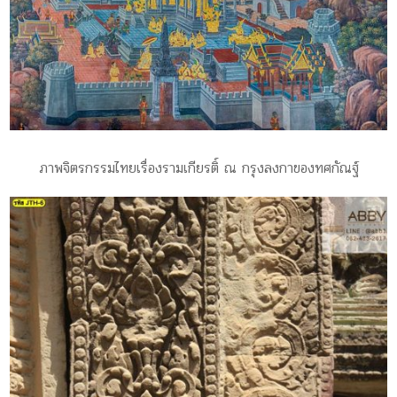
ภาพจิตรกรรมไทยเรื่องรามเกียรติ์ ณ กรุงลงกาของทศกัณฐ์