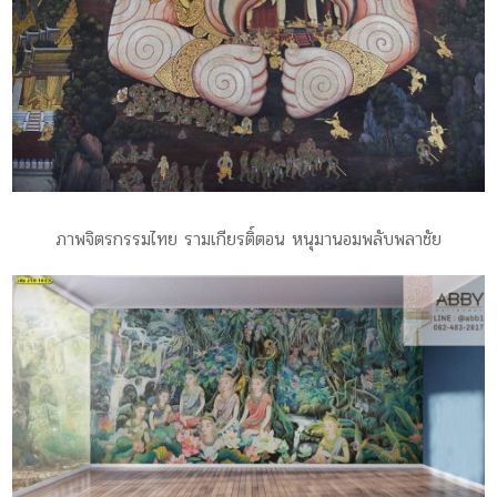
ภาพจิตรกรรมไทย รามเกียรติ์ตอน หนุมานอมพลับพลาชัย