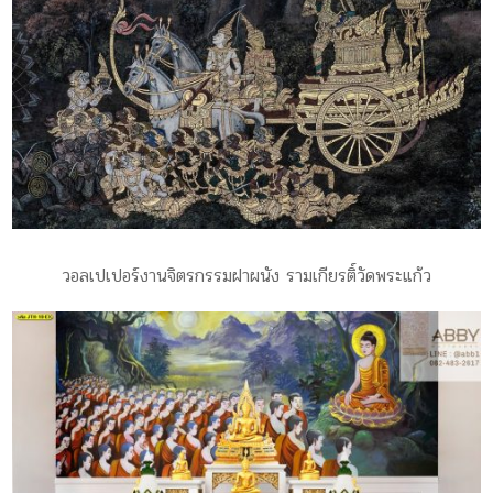
วอลเปเปอร์งานจิตรกรรมฝาผนัง รามเกียรติ์วัดพระแก้ว