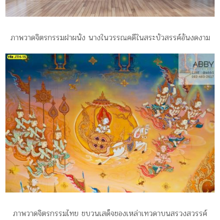
ภาพวาดจิตรกรรมฝาผนัง นางในวรรณคดีในสระบัวสรรค์อันงดงาม
ภาพวาดจิตรกรรมไทย ขบวนเสด็จของเหล่าเทวดาบนสรวงสวรรค์