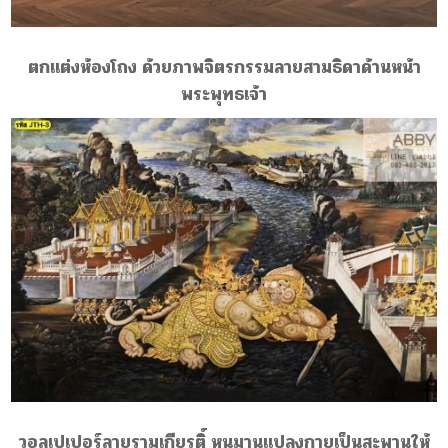
ตกแต่งห้องโถง ด้วยภาพจิตรกรรมลายสามธิดาด้านหน้า
พระพุทธเจ้า
วอลเปเปอร์ลายรามเกียรติ์ หนุมานแปลงกายเป็นสะพานให้