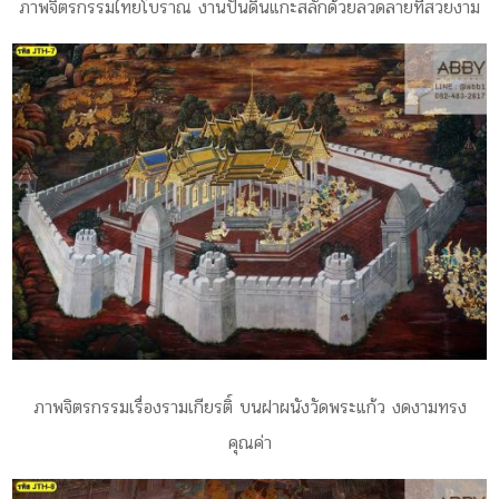
ภาพจิตรกรรมไทยโบราณ งานปั้นดินแกะสลักด้วยลวดลายที่สวยงาม
ภาพจิตรกรรมเรื่องรามเกียรติ์ บนฝาผนังวัดพระแก้ว งดงามทรง
คุณค่า