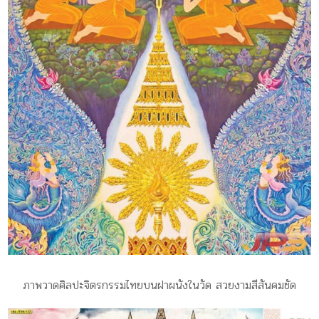
ภาพวาดศิลปะจิตรกรรมไทยบนฝาผนังในวัด สวยงามสีสันคมชัด