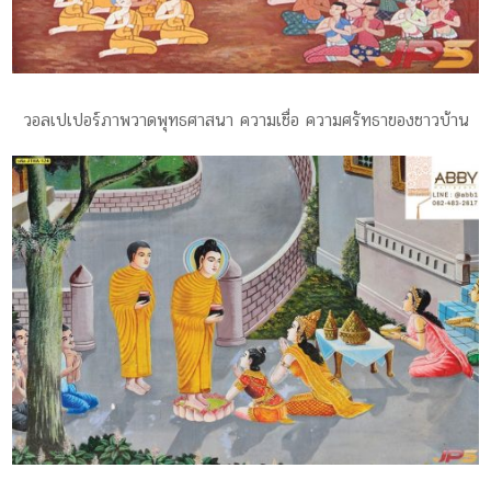
วอลเปเปอร์ภาพวาดพุทธศาสนา ความเชื่อ ความศรัทธาของชาวบ้าน