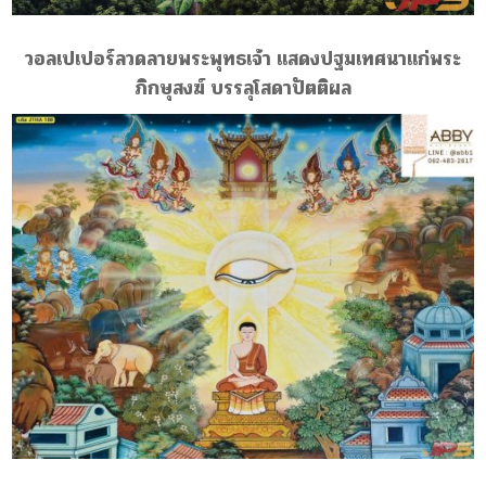
วอลเปเปอร์ลวดลายพระพุทธเจ้า แสดงปฐมเทศนาแก่พระ
ภิกษุสงฆ์
บรรลุโสดาปัตติผล