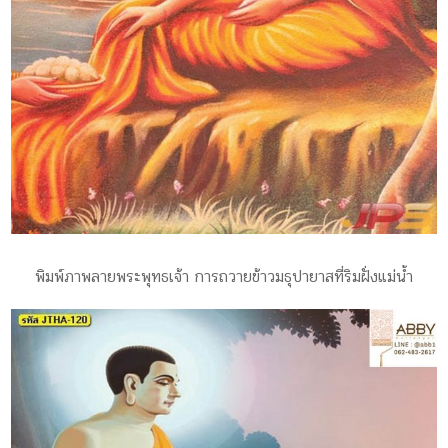
พิมพ์ภาพลายพระพุทธเจ้า การถวายข้าวมธุปายาสที่ริมฝั่งแม่น้ำ