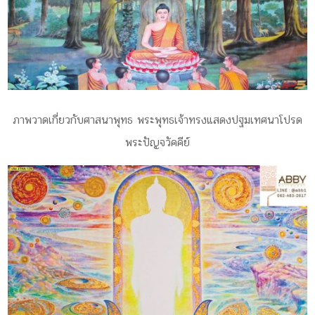
ภาพวาดเกี่ยวกับศาสนาพุทธ พระพุทธเจ้าทรงแสดงปฐมเทศนาโปรด
พระปัญจวัคคีย์