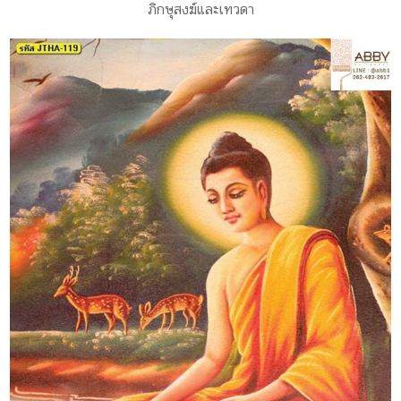
ภิกษุสงฆ์และเทวดา