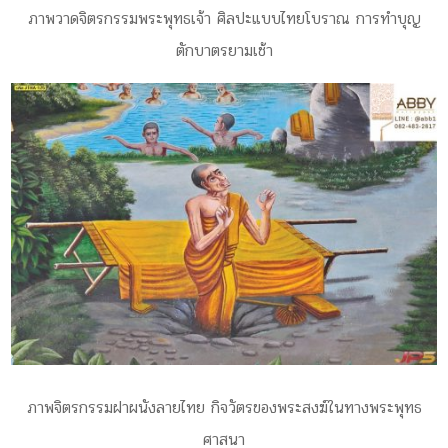
ภาพวาดจิตรกรรมพระพุทธเจ้า ศิลปะแบบไทยโบราณ การทำบุญ
ตักบาตรยามเช้า
ภาพจิตรกรรมฝาผนังลายไทย กิจวัตรของพระสงฆ์ในทางพระพุทธ
ศาสนา