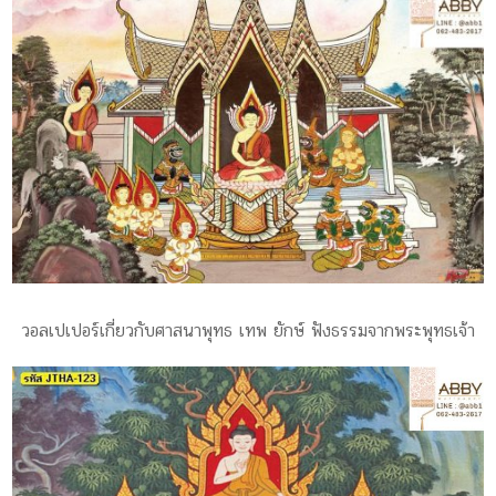
วอลเปเปอร์เกี่ยวกับศาสนาพุทธ เทพ ยักษ์ ฟังธรรมจากพระพุทธเจ้า