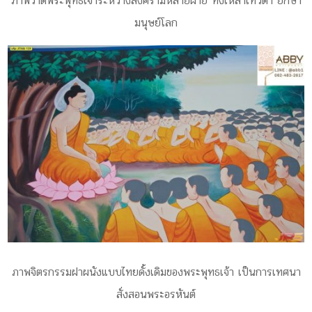
ภาพวาดพระพุทธเจ้าระหว่างสงครามหลายฝ่าย ทั้งเหล่าเทวดา ยักษา
มนุษย์โลก
ภาพจิตรกรรมฝาผนังแบบไทยดั้งเดิมของพระพุทธเจ้า เป็นการเทศนา
สั่งสอนพระอรหันต์