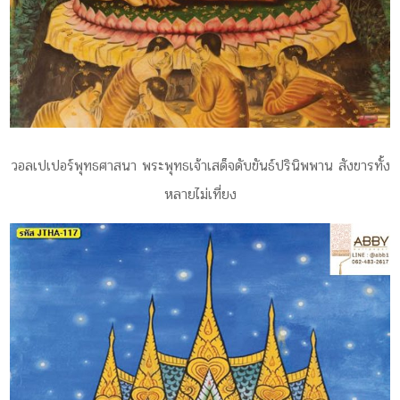
วอลเปเปอร์พุทธศาสนา พระพุทธเจ้าเสด็จดับขันธ์ปรินิพพาน สังขารทั้ง
หลายไม่เที่ยง