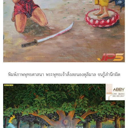
พิมพ์ภาพพุทธศาสนา พระพุทธเจ้าสั่งสอนองคุลิมาล จนรู้สำนึกผิด