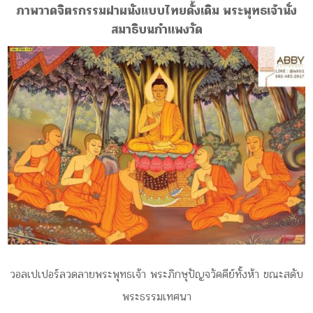
ภาพวาดจิตรกรรมฝาผนังแบบไทยดั้งเดิม พระพุทธเจ้านั่ง
สมาธิบนกำแพงวัด
วอลเปเปอร์ลวดลายพระพุทธเจ้า พระภิกษุปัญจวัคคีย์ทั้งห้า ขณะสดับ
พระธรรมเทศนา