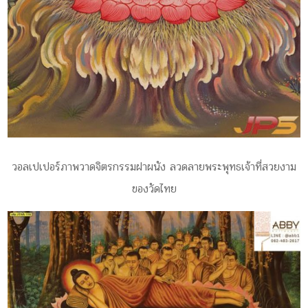
วอลเปเปอร์ภาพวาดจิตรกรรมฝาผนัง ลวดลายพระพุทธเจ้าที่สวยงาม
ของวัดไทย