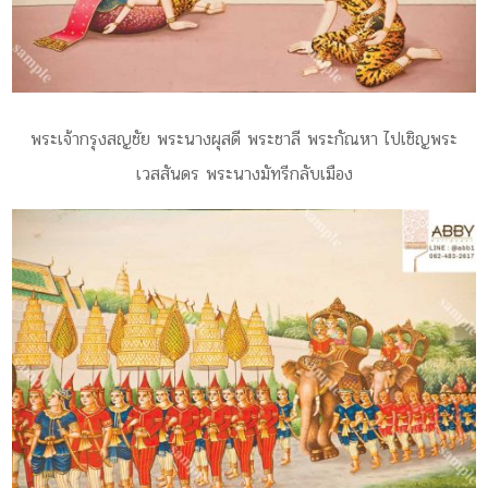
พระเจ้ากรุงสญชัย พระนางผุสดี พระชาลี พระกัณหา ไปเชิญพระ
เวสสันดร พระนางมัทรีกลับเมือง