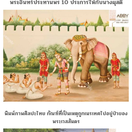
พระอินทร์ประทานพร 10 ประการให้กับนางผุสดี
พิมพ์ภาพศิลปะไทย กัณฑ์ที่เป็นเหตุถูกเนรเทศไปอยู่ป่าของ
พระเวสสันดร