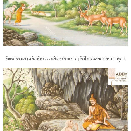
จิตรกรรมภาพพิมพ์พระเวสสันดรชาดก ฤๅษีก็โดนหลอกบอกทางชูชก