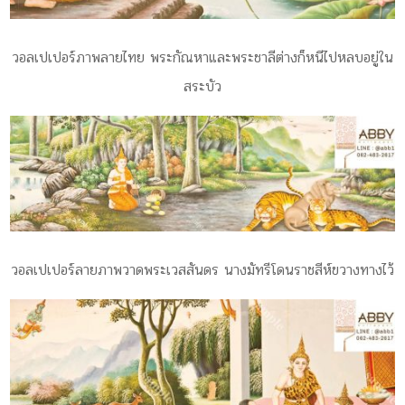
วอลเปเปอร์ภาพลายไทย พระกัณหาและพระชาลีต่างก็หนีไปหลบอยู่ใน
สระบัว
วอลเปเปอร์ลายภาพวาดพระเวสสันดร นางมัทรีโดนราชสีห์ขวางทางไว้