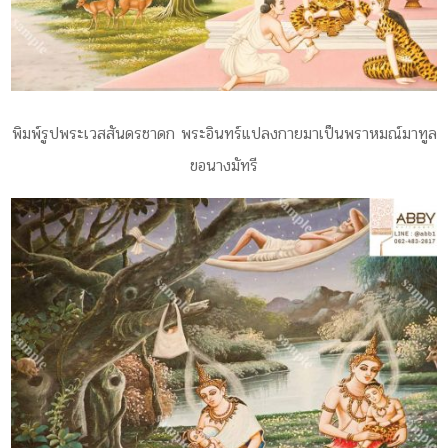
พิมพ์รูปพระเวสสันดรชาดก พระอินทร์แปลงกายมาเป็นพราหมณ์มาทูล
ขอนางมัทรี