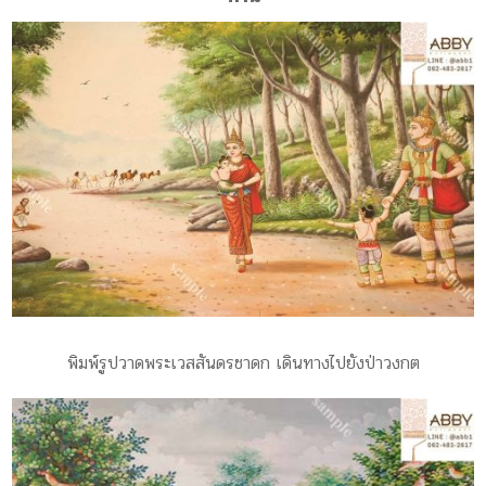
พิมพ์รูปวาดพระเวสสันดรชาดก เดินทางไปยังป่าวงกต