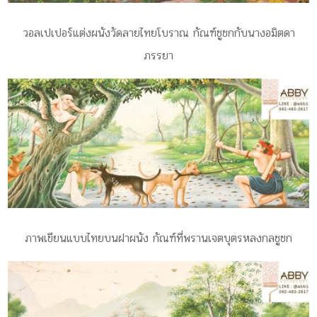
วอลเปเปอร์แต่งผนังวัดลายไทยโบราณ กัณฑ์ชูชกกับนางอมิตดา
ภรรยา
ภาพเขียนแบบไทยบนฝาผนัง กัณฑ์ที่พรานเจตบุตรหลงกลชูชก