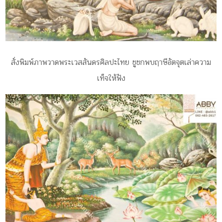
สั่งพิมพ์ภาพวาดพระเวสสันดรศิลปะไทย ชูชกพบฤาษีอัตจุตเล่าความ
เท็จให้ฟัง