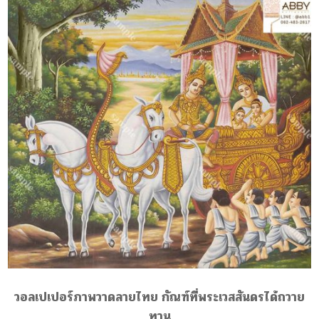
วอลเปเปอร์ภาพวาดลายไทย กัณฑ์ที่พระเวสสันดรได้ถวาย
ทาน