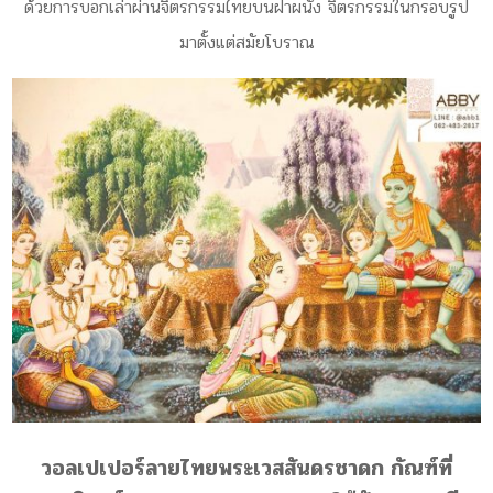
ด้วยการบอกเล่าผ่านจิตรกรรมไทยบนฝาผนัง จิตรกรรมในกรอบรูป
มาตั้งแต่สมัยโบราณ
วอลเปเปอร์ลายไทยพระเวสสันดรชาดก กัณฑ์ที่