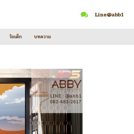
Line@abb1

วัยเด็ก
บทความ